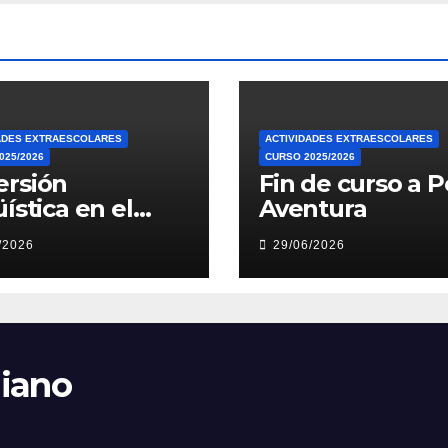
ADES EXTRAESCOLARES
ACTIVIDADES EXTRAESCOLARES
025/2026
CURSO 2025/2026
ersión
Fin de curso a P
üística en el
Aventura
neo
/2026
29/06/2026
liano