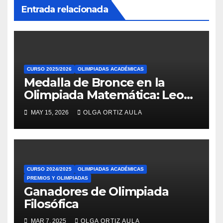
Entrada relacionada
CURSO 2025/2026
OLIMPIADAS ACADÉMICAS
Medalla de Bronce en la
Olimpiada Matemática: Leo
Vidal Parviainen
MAY 15, 2026
OLGA ORTIZ AULA
CURSO 2024/2025
OLIMPIADAS ACADÉMICAS
PREMIOS Y OLIMPIADAS
Ganadores de Olimpiada
Filosófica
MAR 7, 2025
OLGA ORTIZ AULA