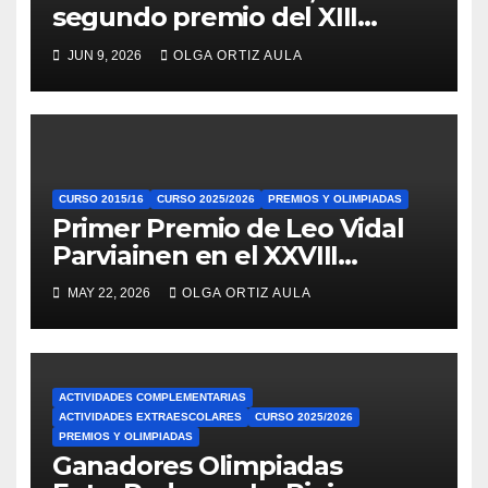
segundo premio del XIII
Premio Científico-Literario
JUN 9, 2026
OLGA ORTIZ AULA
CURSO 2015/16
CURSO 2025/2026
PREMIOS Y OLIMPIADAS
Primer Premio de Leo Vidal
Parviainen en el XXVIII
Concurso de Primavera de
MAY 22, 2026
OLGA ORTIZ AULA
Matemáticas
ACTIVIDADES COMPLEMENTARIAS
ACTIVIDADES EXTRAESCOLARES
CURSO 2025/2026
PREMIOS Y OLIMPIADAS
Ganadores Olimpiadas