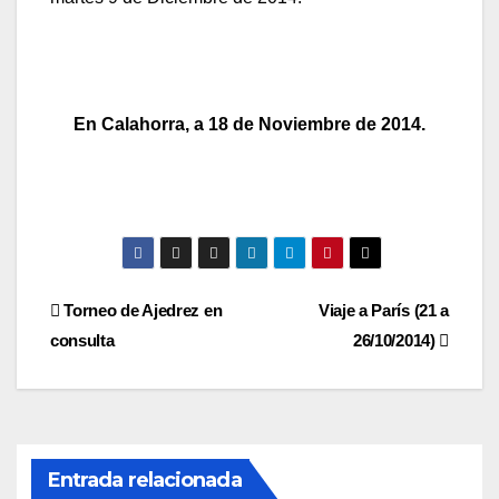
En Calahorra, a 18 de Noviembre de 2014.
Navegación
Torneo de Ajedrez en
Viaje a París (21 a
consulta
26/10/2014)
de
entradas
Entrada relacionada