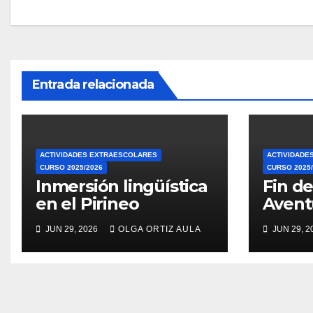
de
entradas
Entrada relacionada
ACTIVIDADES EXTRAESCOLARES
ACTIVIDADE
CURSO 2025/2026
CURSO 2025
Inmersión lingüística
Fin de
en el Pirineo
Avent
JUN 29, 2026
OLGA ORTIZ AULA
JUN 29, 