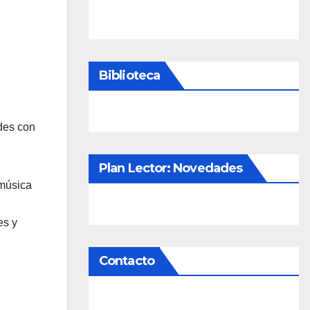
Biblioteca
ades con
Plan Lector: Novedades
música
es y
Contacto