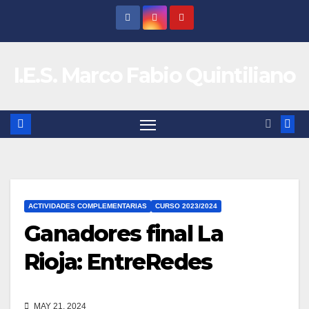
Saltar
al
contenido
I.E.S. Marco Fabio Quintiliano
ACTIVIDADES COMPLEMENTARIAS
CURSO 2023/2024
Ganadores final La
Rioja: EntreRedes
MAY 21, 2024