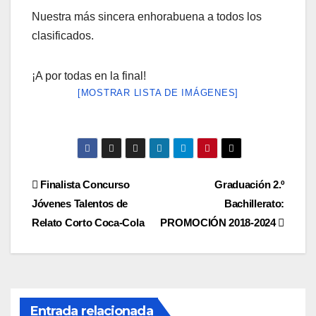
Nuestra más sincera enhorabuena a todos los
clasificados.
¡A por todas en la final!
[MOSTRAR LISTA DE IMÁGENES]
Navegación
Finalista Concurso
Graduación 2.º
Jóvenes Talentos de
Bachillerato:
de
Relato Corto Coca-Cola
PROMOCIÓN 2018-2024
entradas
Entrada relacionada