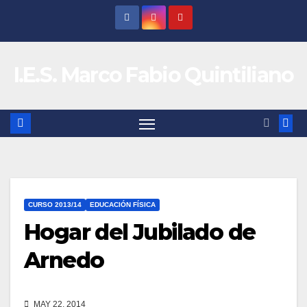
Saltar
al
contenido
I.E.S. Marco Fabio Quintiliano
CURSO 2013/14
EDUCACIÓN FÍSICA
Hogar del Jubilado de
Arnedo
MAY 22, 2014