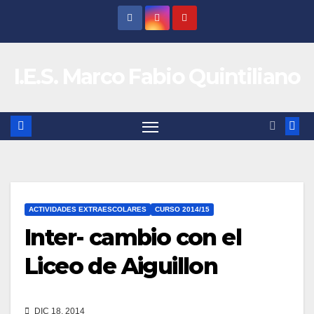
Saltar
al
contenido
I.E.S. Marco Fabio Quintiliano
ACTIVIDADES EXTRAESCOLARES
CURSO 2014/15
Inter- cambio con el
Liceo de Aiguillon
DIC 18, 2014