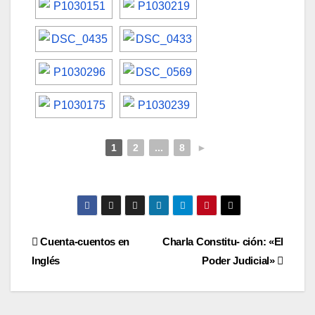
1
2
...
8
►
Navegación
Cuenta-cuentos en
Charla Constitu- ción: «El
Inglés
Poder Judicial»
de
entradas