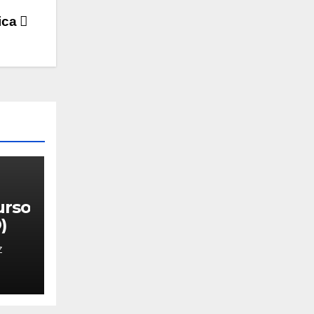
ica
urso
)
Z