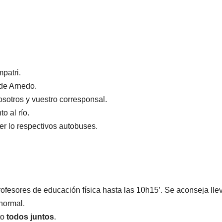
patri.
 de Arnedo.
osotros y vuestro corresponsal.
o al río.
er lo respectivos autobuses.
rofesores de educación física hasta las 10h15’. Se aconseja lle
normal.
to
todos juntos
.