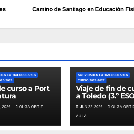
les
Camino de Santiago en Educación Fís
ADES EXTRAESCOLARES
ACTIVIDADES EXTRAESCOLARES
25/2026
CURSO 2026-2027
de curso a Port
Viaje de fin de c
tura
a Toledo (3.º ESO
, 2026
OLGA ORTIZ
JUN 22, 2026
OLGA ORTI
AULA