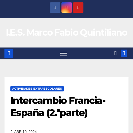
Saltar
al
contenido
I.E.S. Marco Fabio Quintiliano
ACTIVIDADES EXTRAESCOLARES
Intercambio Francia-
España (2.ªparte)
ABR 19, 2024