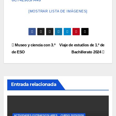
[MOSTRAR LISTA DE IMÁGENES]
Navegación
Museo y ciencia con 3.º
Viaje de estudios de 1.º de
de ESO
Bachillerato 2024
de
entradas
Entrada relacionada
ACTIVIDADES EXTRAESCOLARES
CURSO 2025/2026