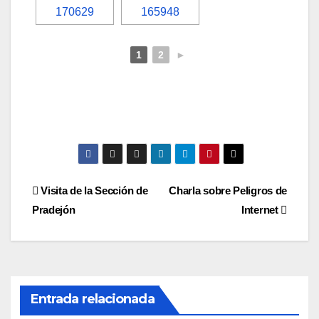
1
2
►
Navegación
Visita de la Sección de
Charla sobre Peligros de
Pradejón
Internet
de
entradas
Entrada relacionada