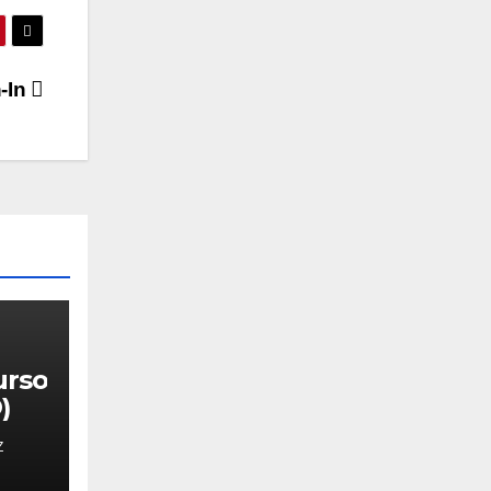
-In
urso
)
Z