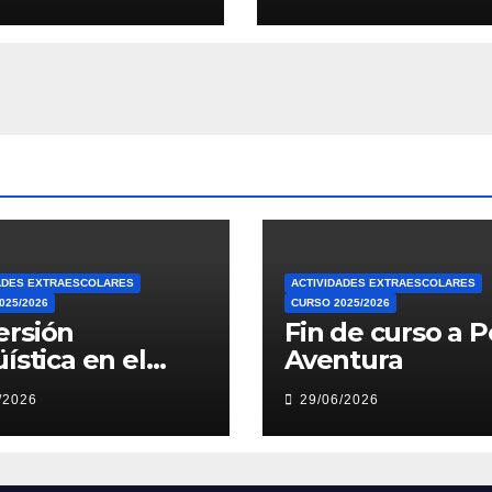
ADES EXTRAESCOLARES
ACTIVIDADES EXTRAESCOLARES
025/2026
CURSO 2025/2026
ersión
Fin de curso a P
üística en el
Aventura
neo
/2026
29/06/2026