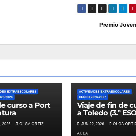
Premio Joven
ADES EXTRAESCOLARES
ACTIVIDADES EXTRAESCOLARES
25/2026
CURSO 2026-2027
de curso a Port
Viaje de fin de c
tura
a Toledo (3.º ESO
, 2026
OLGA ORTIZ
JUN 22, 2026
OLGA ORTI
AULA