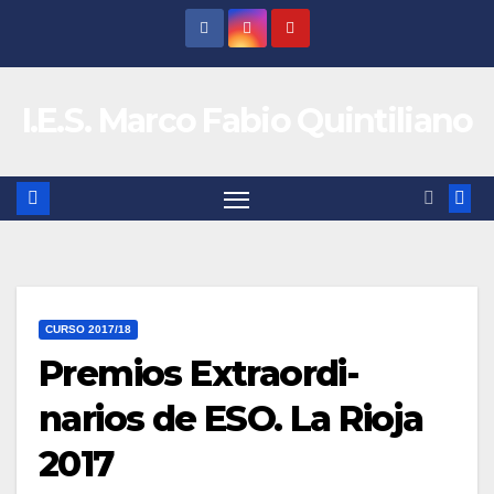
Saltar
al
contenido
I.E.S. Marco Fabio Quintiliano
CURSO 2017/18
Premios Extraordi-
narios de ESO. La Rioja
2017