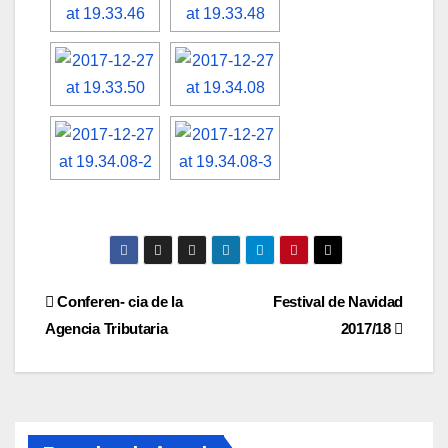
Navegación
Conferen- cia de la
Festival de Navidad
Agencia Tributaria
2017/18
de
entradas