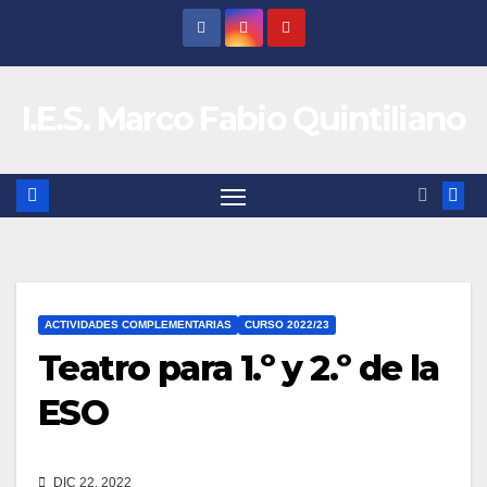
Saltar
al
contenido
I.E.S. Marco Fabio Quintiliano
ACTIVIDADES COMPLEMENTARIAS
CURSO 2022/23
Teatro para 1.º y 2.º de la
ESO
DIC 22, 2022