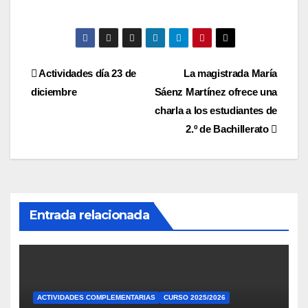
Navegación
Actividades día 23 de
La magistrada María
diciembre
Sáenz Martínez ofrece una
de
charla a los estudiantes de
entradas
2.º de Bachillerato
Entrada relacionada
ACTIVIDADES COMPLEMENTARIAS
CURSO 2025/2026