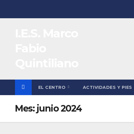
Saltar
al
contenido
I.E.S. Marco
Fabio
Quintiliano
EL CENTRO
ACTIVIDADES Y PIES
Mes:
junio 2024