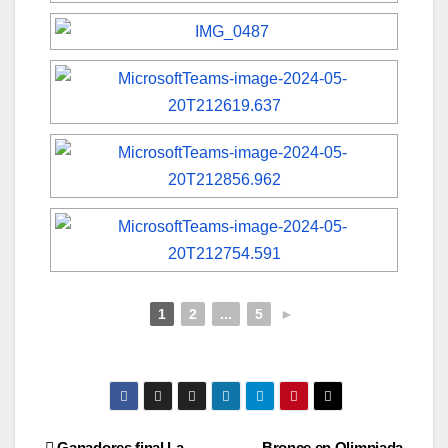
1
2
...
5
►
Ganadores final La
Bronce en Olimpiada