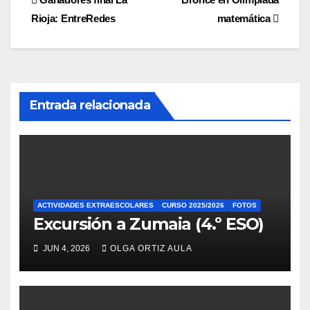
Navegación
Rioja: EntreRedes
matemática
de
entradas
Entrada relacionada
ACTIVIDADES EXTRAESCOLARES
CURSO 2025/2026
FOTOS
Excursión a Zumaia (4.º ESO)
JUN 4, 2026
OLGA ORTIZ AULA