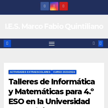
Saltar
al
contenido
I.E.S. Marco Fabio Quintiliano
ACTIVIDADES EXTRAESCOLARES
CURSO 2023/2024
Talleres de Informática
y Matemáticas para 4.º
ESO en la Universidad