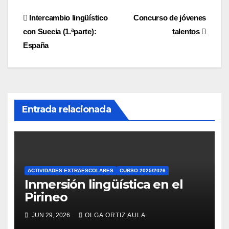
Navegación
Intercambio lingüístico
Concurso de jóvenes
con Suecia (1.ªparte):
talentos
de
España
entradas
Entrada relacionada
ACTIVIDADES EXTRAESCOLARES
CURSO 2025/2026
Inmersión lingüística en el
Pirineo
JUN 29, 2026
OLGA ORTIZ AULA