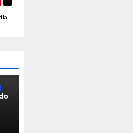
día
ado