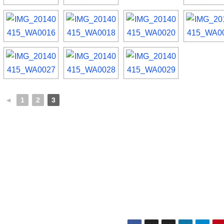
◄
1
2
3