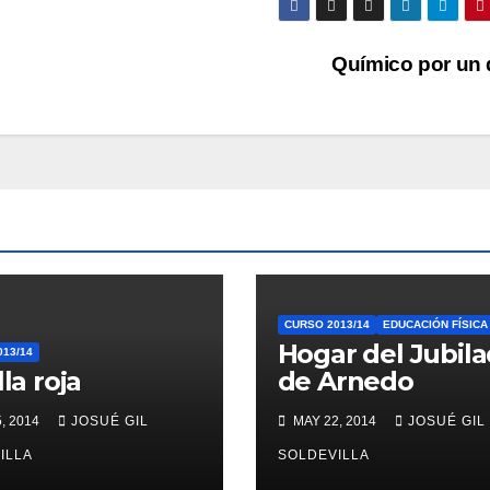
Químico por un 
CURSO 2013/14
EDUCACIÓN FÍSICA
Hogar del Jubil
13/14
lla roja
de Arnedo
, 2014
JOSUÉ GIL
MAY 22, 2014
JOSUÉ GIL
ILLA
SOLDEVILLA