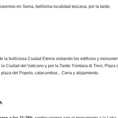
aremos en Siena, bellísima localidad toscana, por la tarde,
 la bulliciosa Ciudad Eterna visitando los edificios y monume
a Ciudad del Vaticano y por la Tarde: Fontana di Trevi, Plaza 
 plaza del Popolo, catacumbas…Cena y alojamiento.
IA
foros a las 11:25h,
continuaremos con el monumento a la Loba,