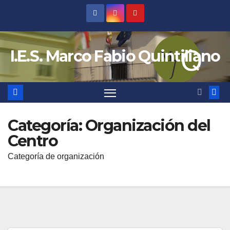
Saltar
al
contenido
I.E.S. Marco Fabio Quintiliano
Categoría:
Organización del
Centro
Categoría de organización