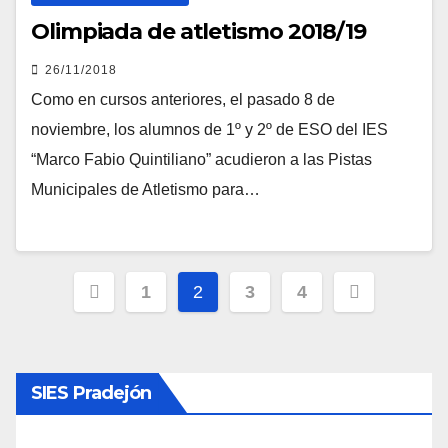
Olimpiada de atletismo 2018/19
26/11/2018
Como en cursos anteriores, el pasado 8 de
noviembre, los alumnos de 1º y 2º de ESO del IES
“Marco Fabio Quintiliano” acudieron a las Pistas
Municipales de Atletismo para…
Paginación
1
2
3
4
de
entradas
SIES Pradejón