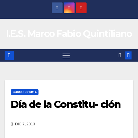
Saltar
al
contenido
I.E.S. Marco Fabio Quintiliano
CURSO 2013/14
Día de la Constitu- ción
DIC 7, 2013