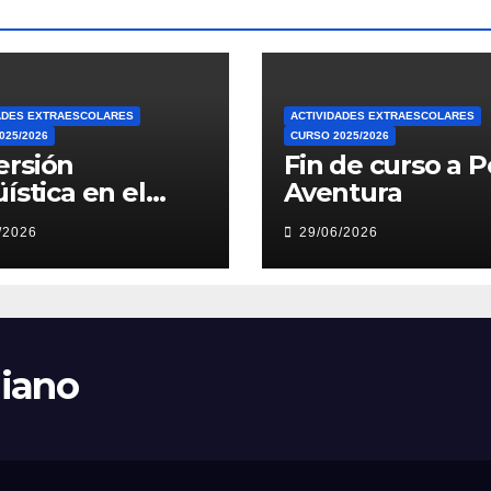
ADES EXTRAESCOLARES
ACTIVIDADES EXTRAESCOLARES
025/2026
CURSO 2025/2026
ersión
Fin de curso a P
üística en el
Aventura
neo
/2026
29/06/2026
liano