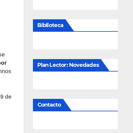
Biblioteca
se
por
Plan Lector: Novedades
umnos
29 de
Contacto