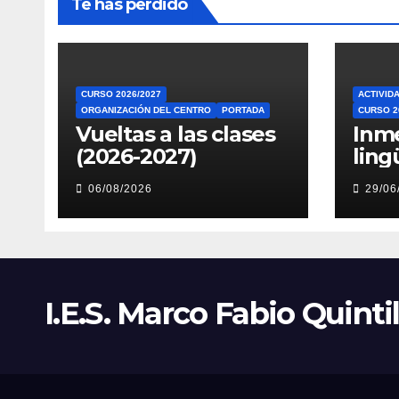
Te has perdido
CURSO 2026/2027
ACTIVID
ORGANIZACIÓN DEL CENTRO
PORTADA
CURSO 2
Vueltas a las clases
Inm
(2026-2027)
ling
Piri
06/08/2026
29/06
I.E.S. Marco Fabio Quinti